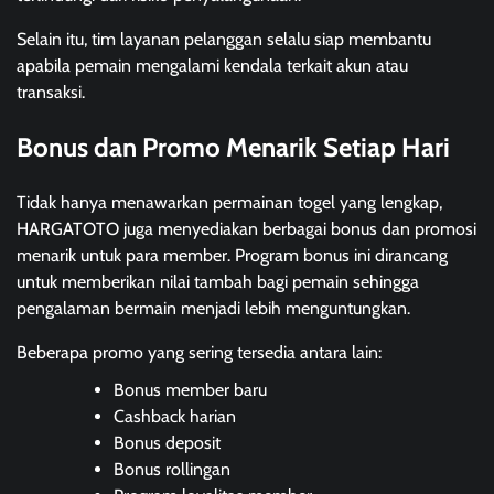
Selain itu, tim layanan pelanggan selalu siap membantu
apabila pemain mengalami kendala terkait akun atau
transaksi.
Bonus dan Promo Menarik Setiap Hari
Tidak hanya menawarkan permainan togel yang lengkap,
HARGATOTO juga menyediakan berbagai bonus dan promosi
menarik untuk para member. Program bonus ini dirancang
untuk memberikan nilai tambah bagi pemain sehingga
pengalaman bermain menjadi lebih menguntungkan.
Beberapa promo yang sering tersedia antara lain:
Bonus member baru
Cashback harian
Bonus deposit
Bonus rollingan