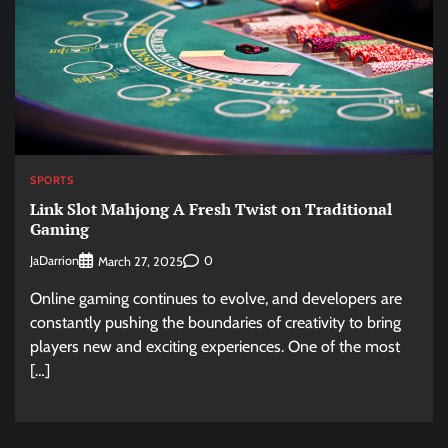
SPORTS
Link Slot Mahjong A Fresh Twist on Traditional
Gaming
JaDarrion
0
March 27, 2025
Online gaming continues to evolve, and developers are
constantly pushing the boundaries of creativity to bring
players new and exciting experiences. One of the most
[…]