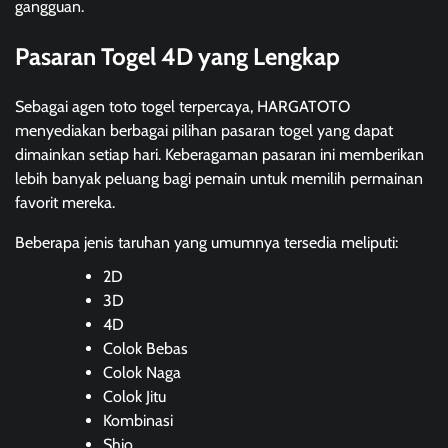
gangguan.
Pasaran Togel 4D yang Lengkap
Sebagai agen toto togel terpercaya, HARGATOTO
menyediakan berbagai pilihan pasaran togel yang dapat
dimainkan setiap hari. Keberagaman pasaran ini memberikan
lebih banyak peluang bagi pemain untuk memilih permainan
favorit mereka.
Beberapa jenis taruhan yang umumnya tersedia meliputi:
2D
3D
4D
Colok Bebas
Colok Naga
Colok Jitu
Kombinasi
Shio