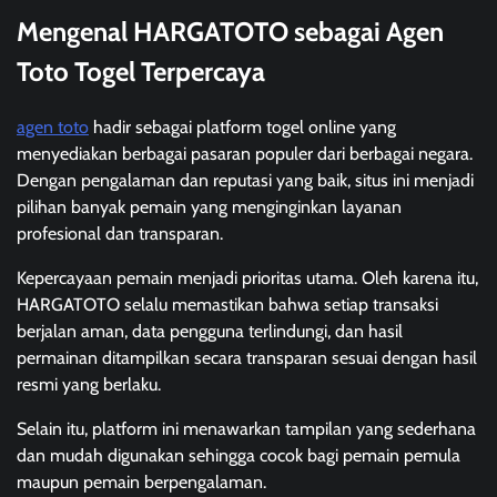
Mengenal HARGATOTO sebagai Agen
Toto Togel Terpercaya
agen toto
hadir sebagai platform togel online yang
menyediakan berbagai pasaran populer dari berbagai negara.
Dengan pengalaman dan reputasi yang baik, situs ini menjadi
pilihan banyak pemain yang menginginkan layanan
profesional dan transparan.
Kepercayaan pemain menjadi prioritas utama. Oleh karena itu,
HARGATOTO selalu memastikan bahwa setiap transaksi
berjalan aman, data pengguna terlindungi, dan hasil
permainan ditampilkan secara transparan sesuai dengan hasil
resmi yang berlaku.
Selain itu, platform ini menawarkan tampilan yang sederhana
dan mudah digunakan sehingga cocok bagi pemain pemula
maupun pemain berpengalaman.