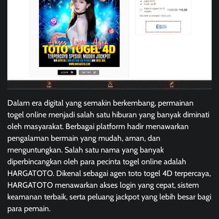
Dalam era digital yang semakin berkembang, permainan
togel online menjadi salah satu hiburan yang banyak diminati
oleh masyarakat. Berbagai platform hadir menawarkan
pengalaman bermain yang mudah, aman, dan
menguntungkan. Salah satu nama yang banyak
diperbincangkan oleh para pecinta togel online adalah
HARGATOTO. Dikenal sebagai agen toto togel 4D terpercaya,
HARGATOTO menawarkan akses login yang cepat, sistem
keamanan terbaik, serta peluang jackpot yang lebih besar bagi
para pemain.