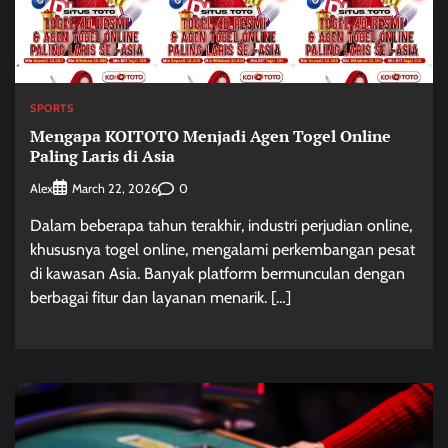
SPORTS
Mengapa KOITOTO Menjadi Agen Togel Online
Paling Laris di Asia
Alex
0
March 22, 2026
Dalam beberapa tahun terakhir, industri perjudian online,
khususnya togel online, mengalami perkembangan pesat
di kawasan Asia. Banyak platform bermunculan dengan
berbagai fitur dan layanan menarik. […]