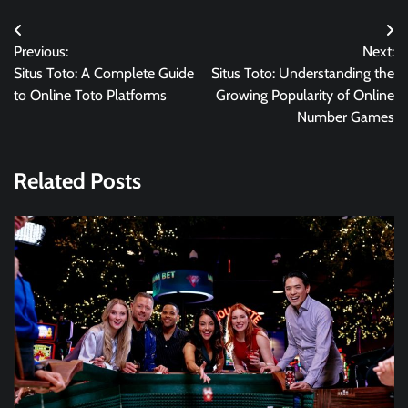
Post
Previous:
Next:
navigation
Situs Toto: A Complete Guide
Situs Toto: Understanding the
to Online Toto Platforms
Growing Popularity of Online
Number Games
Related Posts