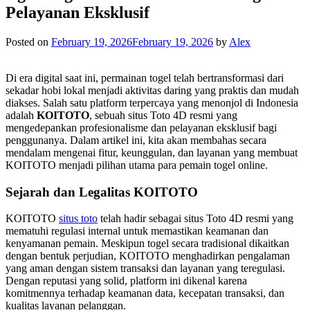
Pelayanan Eksklusif
Posted on
February 19, 2026
February 19, 2026
by
Alex
Di era digital saat ini, permainan togel telah bertransformasi dari
sekadar hobi lokal menjadi aktivitas daring yang praktis dan mudah
diakses. Salah satu platform terpercaya yang menonjol di Indonesia
adalah
KOITOTO
, sebuah situs Toto 4D resmi yang
mengedepankan profesionalisme dan pelayanan eksklusif bagi
penggunanya. Dalam artikel ini, kita akan membahas secara
mendalam mengenai fitur, keunggulan, dan layanan yang membuat
KOITOTO menjadi pilihan utama para pemain togel online.
Sejarah dan Legalitas KOITOTO
KOITOTO
situs toto
telah hadir sebagai situs Toto 4D resmi yang
mematuhi regulasi internal untuk memastikan keamanan dan
kenyamanan pemain. Meskipun togel secara tradisional dikaitkan
dengan bentuk perjudian, KOITOTO menghadirkan pengalaman
yang aman dengan sistem transaksi dan layanan yang teregulasi.
Dengan reputasi yang solid, platform ini dikenal karena
komitmennya terhadap keamanan data, kecepatan transaksi, dan
kualitas layanan pelanggan.