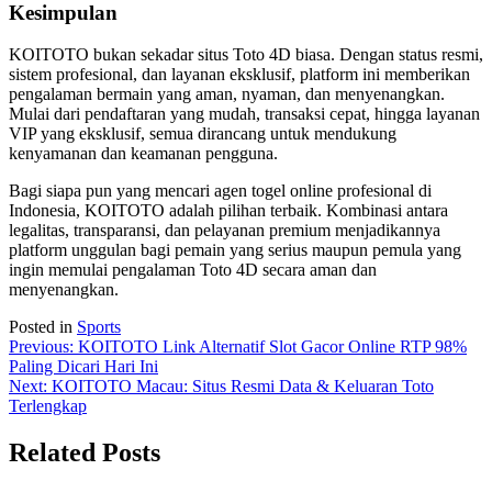
Kesimpulan
KOITOTO bukan sekadar situs Toto 4D biasa. Dengan status resmi,
sistem profesional, dan layanan eksklusif, platform ini memberikan
pengalaman bermain yang aman, nyaman, dan menyenangkan.
Mulai dari pendaftaran yang mudah, transaksi cepat, hingga layanan
VIP yang eksklusif, semua dirancang untuk mendukung
kenyamanan dan keamanan pengguna.
Bagi siapa pun yang mencari agen togel online profesional di
Indonesia, KOITOTO adalah pilihan terbaik. Kombinasi antara
legalitas, transparansi, dan pelayanan premium menjadikannya
platform unggulan bagi pemain yang serius maupun pemula yang
ingin memulai pengalaman Toto 4D secara aman dan
menyenangkan.
Posted in
Sports
Post
Previous:
KOITOTO Link Alternatif Slot Gacor Online RTP 98%
Paling Dicari Hari Ini
navigation
Next:
KOITOTO Macau: Situs Resmi Data & Keluaran Toto
Terlengkap
Related Posts