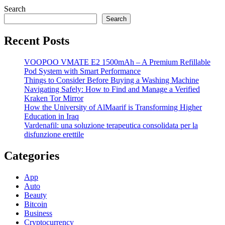
Search
Search
Recent Posts
VOOPOO VMATE E2 1500mAh – A Premium Refillable
Pod System with Smart Performance
Things to Consider Before Buying a Washing Machine
Navigating Safely: How to Find and Manage a Verified
Kraken Tor Mirror
How the University of AlMaarif is Transforming Higher
Education in Iraq
Vardenafil: una soluzione terapeutica consolidata per la
disfunzione erettile
Categories
App
Auto
Beauty
Bitcoin
Business
Cryptocurrency