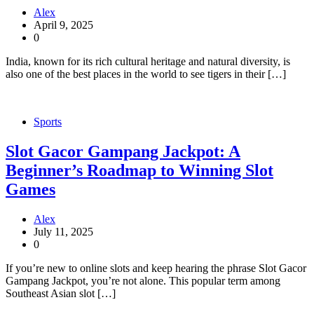
Alex
April 9, 2025
0
India, known for its rich cultural heritage and natural diversity, is
also one of the best places in the world to see tigers in their […]
Sports
Slot Gacor Gampang Jackpot: A
Beginner’s Roadmap to Winning Slot
Games
Alex
July 11, 2025
0
If you’re new to online slots and keep hearing the phrase Slot Gacor
Gampang Jackpot, you’re not alone. This popular term among
Southeast Asian slot […]