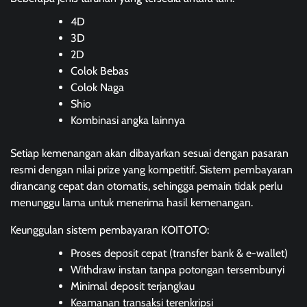
4D
3D
2D
Colok Bebas
Colok Naga
Shio
Kombinasi angka lainnya
Setiap kemenangan akan dibayarkan sesuai dengan pasaran
resmi dengan nilai prize yang kompetitif. Sistem pembayaran
dirancang cepat dan otomatis, sehingga pemain tidak perlu
menunggu lama untuk menerima hasil kemenangan.
Keunggulan sistem pembayaran KOITOTO:
Proses deposit cepat (transfer bank & e-wallet)
Withdraw instan tanpa potongan tersembunyi
Minimal deposit terjangkau
Keamanan transaksi terenkripsi