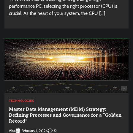
performance PC, selecting the right processor (CPU) is
crucial. As the heart of your system, the CPU […]
TECHNOLOGIES
Master Data Management (MDM) Strategy:
Defining Processes and Governance for a “Golden
Record”
Alex
0
February 1, 2026