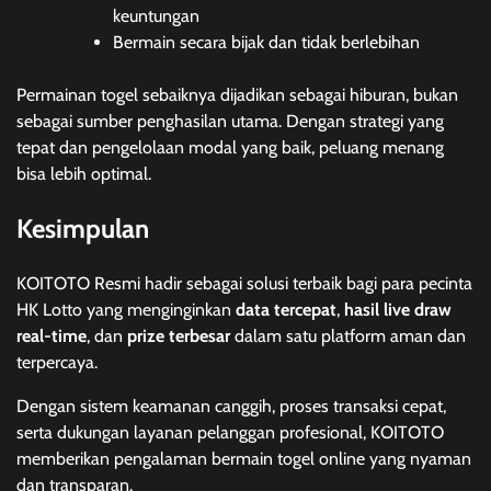
keuntungan
Bermain secara bijak dan tidak berlebihan
Permainan togel sebaiknya dijadikan sebagai hiburan, bukan
sebagai sumber penghasilan utama. Dengan strategi yang
tepat dan pengelolaan modal yang baik, peluang menang
bisa lebih optimal.
Kesimpulan
KOITOTO Resmi hadir sebagai solusi terbaik bagi para pecinta
HK Lotto yang menginginkan
data tercepat
,
hasil live draw
real-time
, dan
prize terbesar
dalam satu platform aman dan
terpercaya.
Dengan sistem keamanan canggih, proses transaksi cepat,
serta dukungan layanan pelanggan profesional, KOITOTO
memberikan pengalaman bermain togel online yang nyaman
dan transparan.