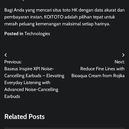
Bagi Anda yang mencari situs toto HK dengan data akurat dan
pembayaran instan, KOITOTO adalah pilihan tepat untuk
meraih peluang kemenangan maksimal setiap harinya.
Posted in
Technologies
Post
Previous:
Next:
navigation
Baseus Inspire XP1 Noise-
Reduce Fine Lines with
Cancelling Earbuds – Elevating
Bioaqua Cream from Rojika
Everyday Listening with
Advanced Noise-Cancelling
Earbuds
Related Posts