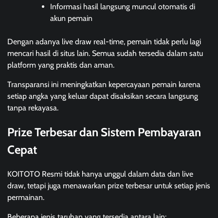
Informasi hasil langsung muncul otomatis di
akun pemain
Dengan adanya live draw real-time, pemain tidak perlu lagi
mencari hasil di situs lain. Semua sudah tersedia dalam satu
platform yang praktis dan aman.
Transparansi ini meningkatkan kepercayaan pemain karena
setiap angka yang keluar dapat disaksikan secara langsung
tanpa rekayasa.
Prize Terbesar dan Sistem Pembayaran
Cepat
KOITOTO Resmi tidak hanya unggul dalam data dan live
draw, tetapi juga menawarkan prize terbesar untuk setiap jenis
permainan.
Beberapa jenis taruhan yang tersedia antara lain: