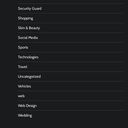
Security Guard
Shopping
Skin & Beauty
Social Media
Sports
Technologies
Travel
Uncategorized
Vehicles
web
Web Design
Wedding