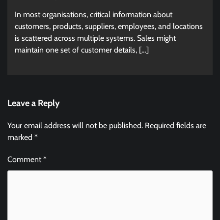
In most organisations, critical information about
customers, products, suppliers, employees, and locations
is scattered across multiple systems. Sales might
maintain one set of customer details, […]
Leave a Reply
Your email address will not be published.
Required fields are
marked
*
Comment
*