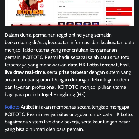
Dalam dunia permainan togel online yang semakin
berkembang di Asia, kecepatan informasi dan keakuratan data
menjadi faktor utama yang menentukan kenyamanan
pemain. KOITOTO Resmi hadir sebagai salah satu situs toto
terpercaya yang menawarkan
data HK Lotto tercepat
,
hasil
live draw real-time
, serta
prize terbesar
dengan sistem yang
aman dan transparan. Dengan dukungan teknologi modern
dan layanan profesional, KOITOTO menjadi pilihan utama
bagi para pecinta togel Hongkong (HK).
Koitoto
Artikel ini akan membahas secara lengkap mengapa
KOITOTO Resmi menjadi situs unggulan untuk data HK Lotto,
bagaimana sistem live draw bekerja, serta keuntungan besar
yang bisa dinikmati oleh para pemain.