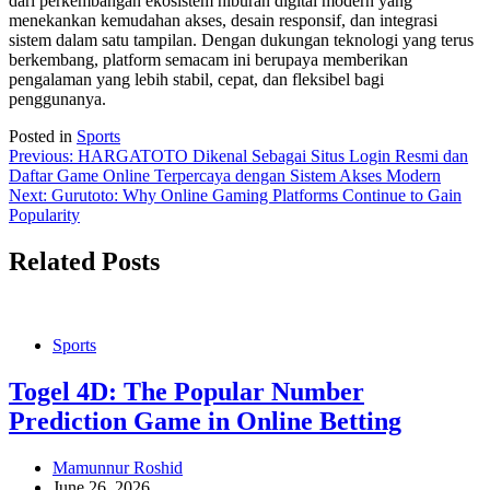
dari perkembangan ekosistem hiburan digital modern yang
menekankan kemudahan akses, desain responsif, dan integrasi
sistem dalam satu tampilan. Dengan dukungan teknologi yang terus
berkembang, platform semacam ini berupaya memberikan
pengalaman yang lebih stabil, cepat, dan fleksibel bagi
penggunanya.
Posted in
Sports
Post
Previous:
HARGATOTO Dikenal Sebagai Situs Login Resmi dan
Daftar Game Online Terpercaya dengan Sistem Akses Modern
navigation
Next:
Gurutoto: Why Online Gaming Platforms Continue to Gain
Popularity
Related Posts
Sports
Togel 4D: The Popular Number
Prediction Game in Online Betting
Mamunnur Roshid
June 26, 2026