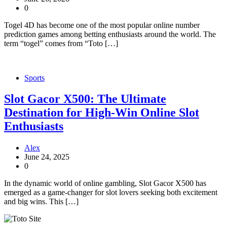
0
Togel 4D has become one of the most popular online number
prediction games among betting enthusiasts around the world. The
term “togel” comes from “Toto […]
Sports
Slot Gacor X500: The Ultimate
Destination for High-Win Online Slot
Enthusiasts
Alex
June 24, 2025
0
In the dynamic world of online gambling, Slot Gacor X500 has
emerged as a game-changer for slot lovers seeking both excitement
and big wins. This […]