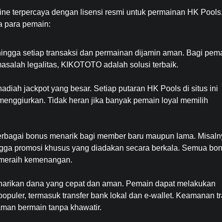
ine terpercaya dengan lisensi resmi untuk permainan HK Pools
 para pemain:
ingga setiap transaksi dan permainan dijamin aman. Bagi pem
masalah legalitas, KIKOTOTO adalah solusi terbaik.
iah jackpot yang besar. Setiap putaran HK Pools di situs ini
nggiurkan. Tidak heran jika banyak pemain loyal memilih
rbagai bonus menarik bagi member baru maupun lama. Misaln
gga promosi khusus yang diadakan secara berkala. Semua bon
 meraih kemenangan.
arikan dana yang cepat dan aman. Pemain dapat melakukan
opuler, termasuk transfer bank lokal dan e-wallet. Keamanan t
aman bermain tanpa khawatir.