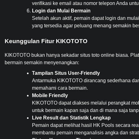
verifikasi ke email atau nomor telepon Anda unt
Login dan Mulai Bermain
Setelah akun aktif, pemain dapat login dan mu
yang tersedia agar peluang menang semakin bes
Keunggulan Fitur KIKOTOTO
KIKOTOTO bukan hanya sekadar situs toto online biasa. Pla
bermain semakin menyenangkan:
Tampilan Situs User-Friendly
Antarmuka KIKOTOTO dirancang sederhana dan i
memahami cara bermain.
Mobile Friendly
KIKOTOTO dapat diakses melalui perangkat mob
untuk bermain kapan saja dan di mana saja tanp
Live Result dan Statistik Lengkap
Pemain dapat melihat hasil HK Pools secara rea
membantu pemain menganalisis angka dan strat