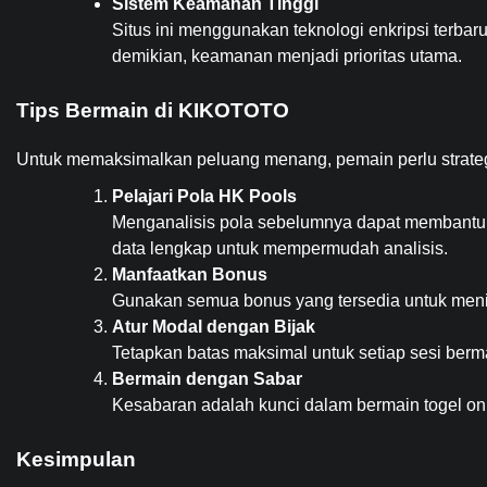
Sistem Keamanan Tinggi
Situs ini menggunakan teknologi enkripsi terbar
demikian, keamanan menjadi prioritas utama.
Tips Bermain di KIKOTOTO
Untuk memaksimalkan peluang menang, pemain perlu strategi 
Pelajari Pola HK Pools
Menganalisis pola sebelumnya dapat membant
data lengkap untuk mempermudah analisis.
Manfaatkan Bonus
Gunakan semua bonus yang tersedia untuk meni
Atur Modal dengan Bijak
Tetapkan batas maksimal untuk setiap sesi berm
Bermain dengan Sabar
Kesabaran adalah kunci dalam bermain togel onl
Kesimpulan