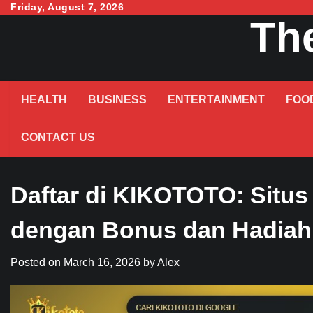
Skip
Friday, August 7, 2026
The
to
content
HEALTH
BUSINESS
ENTERTAINMENT
FOO
CONTACT US
Daftar di KIKOTOTO: Situs
dengan Bonus dan Hadiah
Posted on
March 16, 2026
by
Alex