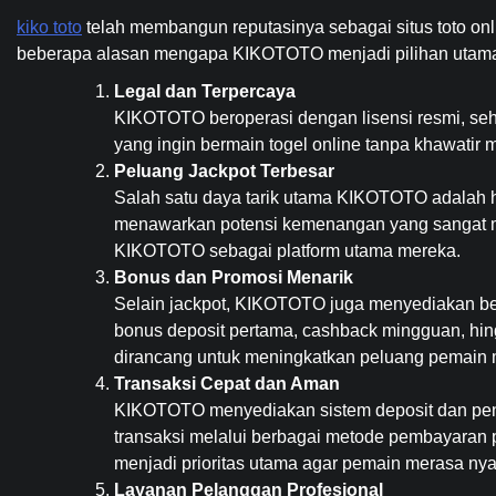
kiko toto
telah membangun reputasinya sebagai situs toto onl
beberapa alasan mengapa KIKOTOTO menjadi pilihan utama
Legal dan Terpercaya
KIKOTOTO beroperasi dengan lisensi resmi, seh
yang ingin bermain togel online tanpa khawatir 
Peluang Jackpot Terbesar
Salah satu daya tarik utama KIKOTOTO adalah had
menawarkan potensi kemenangan yang sangat me
KIKOTOTO sebagai platform utama mereka.
Bonus dan Promosi Menarik
Selain jackpot, KIKOTOTO juga menyediakan be
bonus deposit pertama, cashback mingguan, hin
dirancang untuk meningkatkan peluang pemain
Transaksi Cepat dan Aman
KIKOTOTO menyediakan sistem deposit dan pen
transaksi melalui berbagai metode pembayaran p
menjadi prioritas utama agar pemain merasa ny
Layanan Pelanggan Profesional