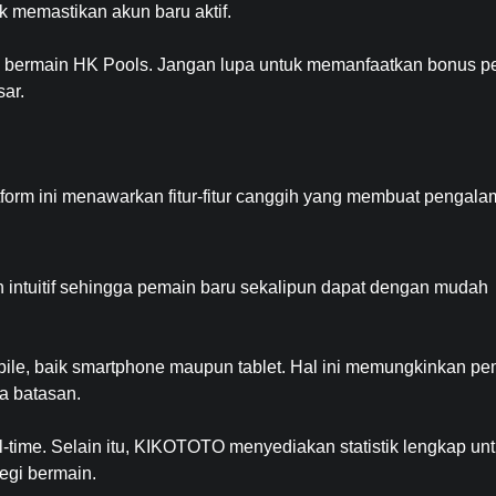
uk memastikan akun baru aktif.
lai bermain HK Pools. Jangan lupa untuk memanfaatkan bonus p
ar.
tform ini menawarkan fitur-fitur canggih yang membuat pengal
ntuitif sehingga pemain baru sekalipun dapat dengan mudah
ile, baik smartphone maupun tablet. Hal ini memungkinkan pe
a batasan.
l-time. Selain itu, KIKOTOTO menyediakan statistik lengkap un
egi bermain.