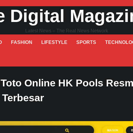
 Digital Magaz
Latest News – The Real News Network
D
FASHION
LIFESTYLE
SPORTS
TECHNOLO
 Toto Online HK Pools Resm
 Terbesar