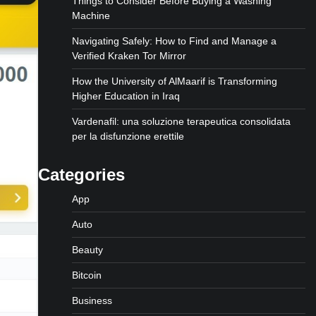
Things to Consider Before Buying a Washing
Machine
Navigating Safely: How to Find and Manage a
Verified Kraken Tor Mirror
How the University of AlMaarif is Transforming
Higher Education in Iraq
Vardenafil: una soluzione terapeutica consolidata
per la disfunzione erettile
Categories
App
Auto
Beauty
Bitcoin
Business