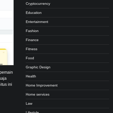
Cryptocurrency
Education
Entertainment
Fashion
Finance
Fitness
Food
Graphic Design
 pemain
Health
saja
Situs ini
Home Improvement
Home services
Law
Lifestyle